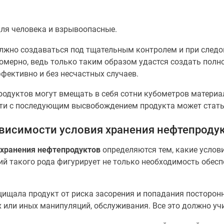
для человека и взрывоопасные.
лжно создаваться под тщательным контролем и при следо
номерно, ведь только таким образом удастся создать полн
фективно и без несчастных случаев.
родуктов могут вмещать в себя сотни кубометров материа
ости с последующим высвобождением продукта может стат
ависимости условия хранения нефтепроду
 хранения нефтепродуктов
определяются тем, какие услов
ий такого рода фигурирует не только необходимость обесп
ищала продукт от риска засорения и попадания посторонн
 или иных манипуляций, обслуживания. Все это должно уч