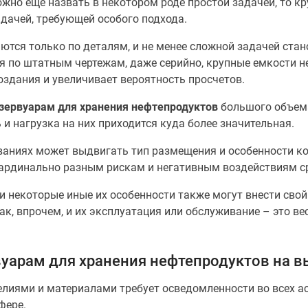
жно еще назвать в некотором роде простой задачей, то кр
дачей, требующей особого подхода.
тся только по деталям, и не менее сложной задачей стано
я по штатным чертежам, даже серийно, крупные емкости 
создания и увеличивает вероятность просчетов.
езервуарам для хранения нефтепродуктов
большого объем
 и нагрузка на них приходится куда более значительная.
ованиях может выдвигать тип размещения и особенности к
 кардинально разным рискам и негативным воздействиям с
 и некоторые иные их особенности также могут внести свой
как, впрочем, и их эксплуатация или обслуживание – это в
вуарам для хранения нефтепродуктов на 
лиями и материалами требует осведомленности во всех ас
фере.