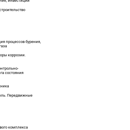
ание, инвестиции
строительство
ия процессов бурения,
газа
торы коррозии.
онтрольно-
га состояния
хника
бель. Передвижные
вого комплекса