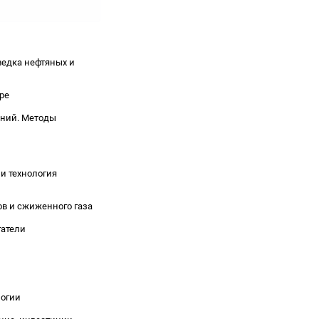
ведка нефтяных и
ре
ений. Методы
 и технология
ов и сжиженного газа
гатели
логии