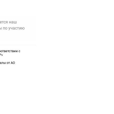
ется наш
ы по участию
ответствии с
Р»
алы от АО