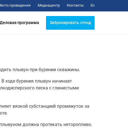
Медиацентр
Контакты
есто проведения
En
Забронировать стенд
Деловая программа
ходить плывун при бурении скважины.
 В ходе бурения плывун начинает
лкодисперсного песка с глинистыми
олняет вязкой субстанцией промежуток за
оте.
с плывуном должна протекать неторопливо.