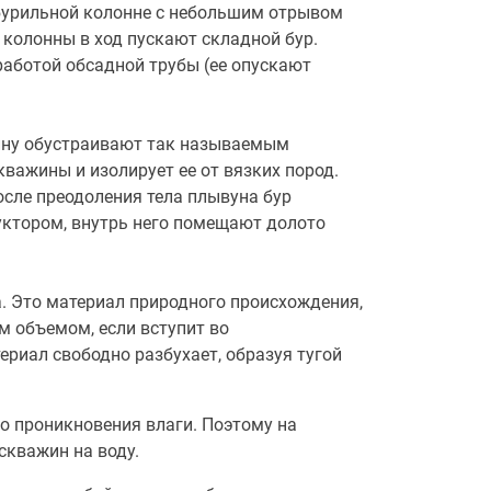
бурильной колонне с небольшим отрывом
колонны в ход пускают складной бур.
аботой обсадной трубы (ее опускают
ину обустраивают так называемым
важины и изолирует ее от вязких пород.
осле преодоления тела плывуна бур
уктором, внутрь него помещают долото
 Это материал природного происхождения,
м объемом, если вступит во
ериал свободно разбухает, образуя тугой
го проникновения влаги. Поэтому на
скважин на воду.