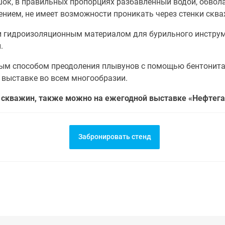
шок, в правильных пропорциях разбавленный водой, обвол
ением, не имеет возможности проникать через стенки скв
 гидроизоляционным материалом для бурильного инструме
.
м способом преодоления плывунов с помощью бентонита я
 выставке во всем многообразии.
и скважин, также можно на ежегодной выставке «Нефтега
Забронировать стенд