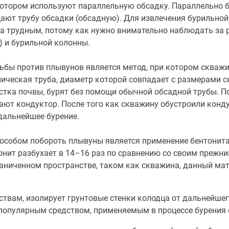
котором используют параллельную обсадку. Параллельно 
ют трубу обсадки (обсадную). Для извлечения бурильной 
а трудным, потому как нужно внимательно наблюдать за р
) и бурильной колонны.
ьбы против плывунов является метод, при котором скваж
ическая труба, диаметр которой совпадает с размерами ск
тка почвы, бурят без помощи обычной обсадной трубы. П
ают кондуктор. После того как скважину обустроили конд
дальнейшее бурение.
собом побороть плывуны является применение бентонита.
онит разбухает в 14–16 раз по сравнению со своим прежни
раниченном пространстве, таком как скважина, данный мат
йствам, изолирует грунтовые стенки колодца от дальнейше
 популярным средством, применяемым в процессе бурения 