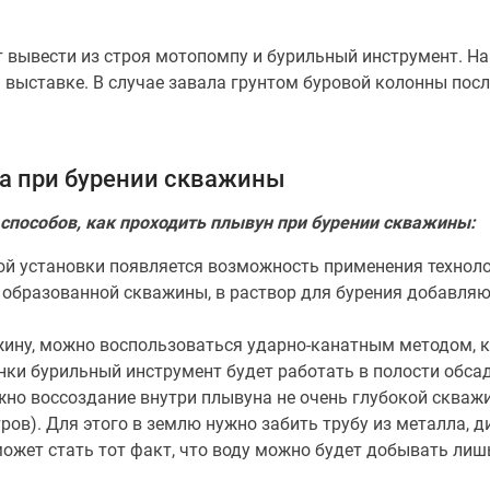
т вывести из строя мотопомпу и бурильный инструмент. Н
 выставке. В случае завала грунтом буровой колонны пос
а при бурении скважины
способов, как проходить плывун при бурении скважины:
ой установки появляется возможность применения технол
о образованной скважины, в раствор для бурения добавляю
ажину, можно воспользоваться ударно-канатным методом,
ки бурильный инструмент будет работать в полости обсад
но воссоздание внутри плывуна не очень глубокой скважи
ов). Для этого в землю нужно забить трубу из металла, д
жет стать тот факт, что воду можно будет добывать лиш