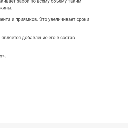
акивает забой по всему объему таким
ажины.
нта и приямков. Это увеличивает сроки
вляется добавление его в состав
з».