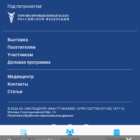
Под патронатом:
Выставка
Посетителям
Участникам
Деловая программа
Медиацентр
Контакты
Статьи
© 2026 АО «ЭКСПОЦЕНТР» (ИНН 7718033809 / ОГРН 1027700167153), 107113,
Москва, Сокольнический Вал, 1А
Политика обработки персональных данных
Бронь стенда
Участники
Программа