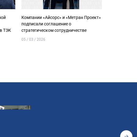
ной
Компании «Айсорс» и «Метран Проект»
Оптимальные 
подписали соглашение о
автоматизаци
 в ТЭК
стратегическом сотрудничестве
05 / 03 / 2026
03 / 03 / 2026