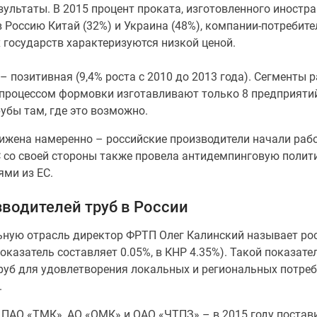
ультаты. В 2015 процент проката, изготовленного иностр
в Россию Китай (32%) и Украина (48%), компании-потребите
х государств характеризуются низкой ценой.
– позитивная (9,4% роста с 2010 до 2013 года). Сегменты
процессом формовки изготавливают только 8 предприятий
убы там, где это возможно.
нижена намеренно – российские производители начали рабо
 со своей стороны также провела антидемпинговую полити
ями из ЕС.
водителей труб в России
ьную отрасль директор ФРТП Олег Калинский называет рос
оказатель составляет 0.05%, в КНР 4.35%). Такой показат
уб для удовлетворения локальных и региональных потребно
.
ПАО «ТМК», АО «ОМК» и ОАО «ЧТПЗ» – в 2015 году постав