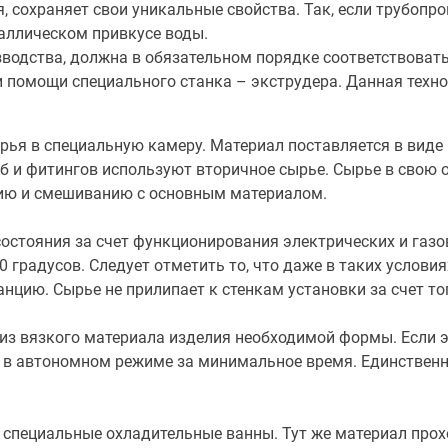
, сохраняет свои уникальные свойства. Так, если трубопр
таллическом привкусе воды.
зводства, должна в обязательном порядке соответствовать
и помощи специального станка – экструдера. Данная техн
ья в специальную камеру. Материал поставляется в виде 
б и фитингов используют вторичное сырье. Сырье в свою 
нию и смешиванию с основным материалом.
остояния за счет функционирования электрических и газо
0 градусов. Следует отметить то, что даже в таких услови
нцию. Сырье не прилипает к стенкам установки за счет то
з вязкого материала изделия необходимой формы. Если эт
т в автономном режиме за минимальное время. Единственн
специальные охладительные ванны. Тут же материал прохо